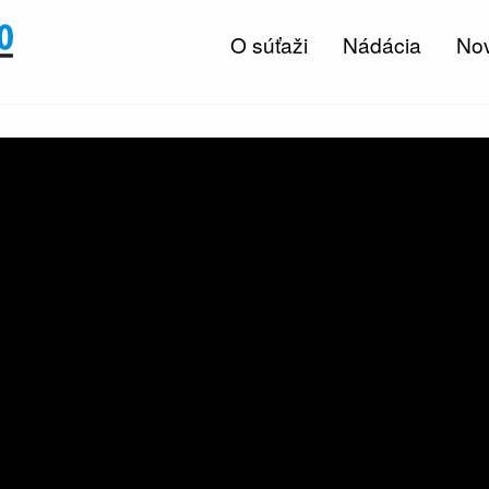
O súťaži
Nádácia
Nov