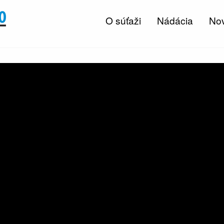
O súťaži
Nádácia
Nov