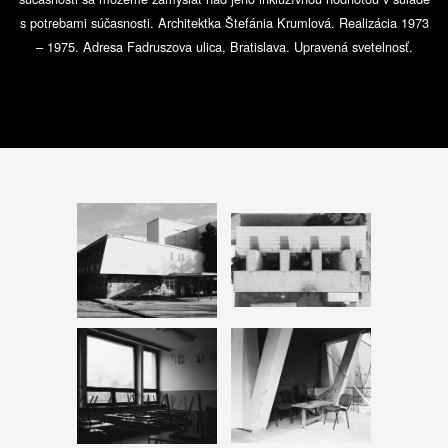
s potrebami súčasnosti. Architektka Štefánia Krumlová. Realizácia 1973
– 1975. Adresa Fadruszova ulica, Bratislava. Upravená svetelnosť.