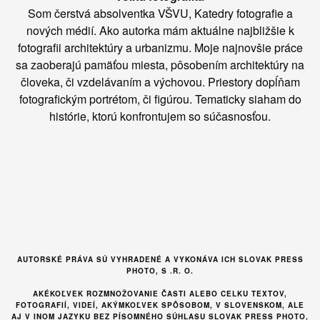
Som čerstvá absolventka VŠVU, Katedry fotografie a
nových médií. Ako autorka mám aktuálne najbližšie k
fotografii architektúry a urbanizmu. Moje najnovšie práce
sa zaoberajú pamäťou miesta, pôsobením architektúry na
človeka, či vzdelávaním a výchovou. Priestory dopĺňam
fotografickým portrétom, či figúrou. Tematicky siaham do
histórie, ktorú konfrontujem so súčasnosťou.
AUTORSKÉ PRÁVA SÚ VYHRADENÉ A VYKONÁVA ICH SLOVAK PRESS
PHOTO, S .R. O.
AKÉKOĽVEK ROZMNOŽOVANIE ČASTI ALEBO CELKU TEXTOV,
FOTOGRAFIÍ, VIDEÍ, AKÝMKOĽVEK SPÔSOBOM, V SLOVENSKOM, ALE
AJ V INOM JAZYKU BEZ PÍSOMNÉHO SÚHLASU SLOVAK PRESS PHOTO,