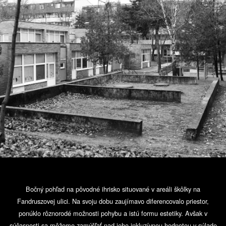
Bočný pohľad na pôvodné ihrisko situované v areáli škôlky na
Fandruszovej ulici. Na svoju dobu zaujímavo diferencovalo priestor,
ponúklo rôznorodé možnosti pohybu a istú formu estetiky. Avšak v
súčasnosti sa môžeme zamýšľať nad jeho inkluzívnou hodnotou v súlade