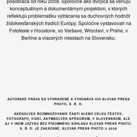
pôsobiaca od roku 2008. Spoločne ako dvojica sa venujú
konceptuálnym a dokumentárnym projektom, v ktorých
reflektujú problematiku vytrácania sa duchovných hodnôt
židokresťanských tradícií Európy. Spoločne vystavovali na
Fotofeste v Houstone, vo Varšave, Wrocłavi, v Prahe, v
Berlíne a viacerých miestach na Slovensku.
AUTORSKÉ PRÁVA SÚ VYHRADENÉ A VYKONÁVA ICH SLOVAK PRESS
PHOTO, S .R. O.
AKÉKOĽVEK ROZMNOŽOVANIE ČASTI ALEBO CELKU TEXTOV,
FOTOGRAFIÍ, VIDEÍ, AKÝMKOĽVEK SPÔSOBOM, V SLOVENSKOM, ALE
AJ V INOM JAZYKU BEZ PÍSOMNÉHO SÚHLASU SLOVAK PRESS PHOTO,
S. R. O. JE ZAKÁZANÉ. SLOVAK PRESS PHOTO © 2026