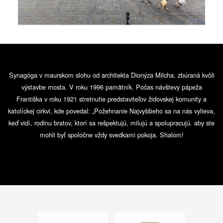
Synagóga v maurskom slohu od architekta Dionýza Milcha, zbúraná kvôli
výstavbe mosta. V roku 1996 pamätník. Počas návštevy pápeža
Františka v roku 1921 stretnutie predstaviteľov židovskej komunity a
katolíckej cirkvi, kde povedal: „Požehnanie Najvyššieho sa na nás vylieva,
keď vidí, rodinu bratov, ktorí sa rešpektujú, milujú a spolupracujú. aby ste
mohli byť spoločne vždy svedkami pokoja. Shalom!