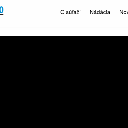
O súťaži
Nádácia
Nov