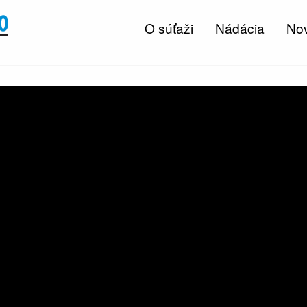
O súťaži
Nádácia
Nov