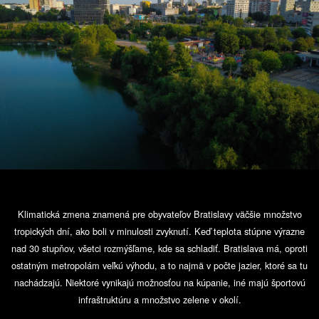
Klimatická zmena znamená pre obyvateľov Bratislavy väčšie množstvo
tropických dní, ako boli v minulosti zvyknutí. Keď teplota stúpne výrazne
nad 30 stupňov, všetci rozmýšľame, kde sa schladiť. Bratislava má, oproti
ostatným metropolám veľkú výhodu, a to najmä v počte jazier, ktoré sa tu
nachádzajú. Niektoré vynikajú možnosťou na kúpanie, iné majú športovú
infraštruktúru a množstvo zelene v okolí.