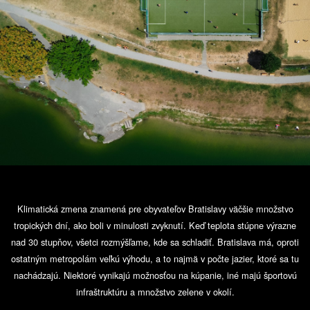
Klimatická zmena znamená pre obyvateľov Bratislavy väčšie množstvo
tropických dní, ako boli v minulosti zvyknutí. Keď teplota stúpne výrazne
nad 30 stupňov, všetci rozmýšľame, kde sa schladiť. Bratislava má, oproti
ostatným metropolám veľkú výhodu, a to najmä v počte jazier, ktoré sa tu
nachádzajú. Niektoré vynikajú možnosťou na kúpanie, iné majú športovú
infraštruktúru a množstvo zelene v okolí.