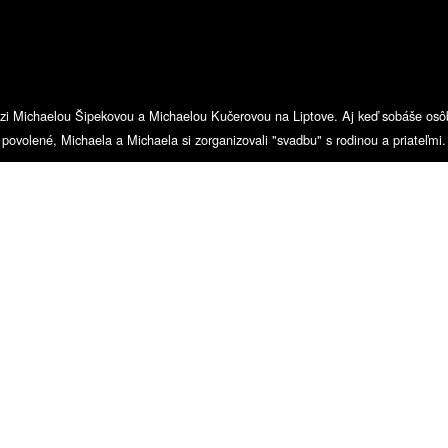
dzi Michaelou Šipekovou a Michaelou Kučerovou na Liptove. Aj keď sobáše osô
povolené, Michaela a Michaela si zorganizovali "svadbu" s rodinou a priateľmi.