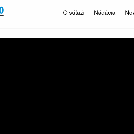
O súťaži
Nádácia
Nov