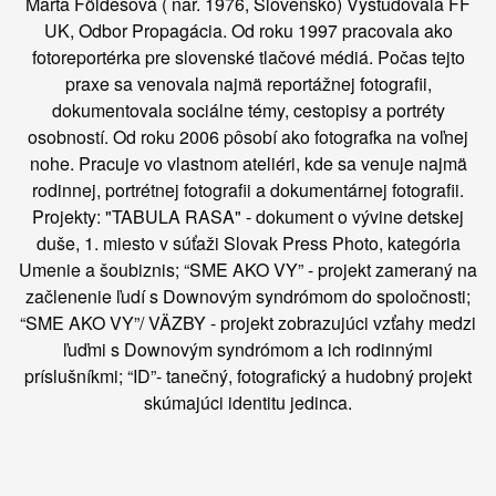
Marta Földešová ( nar. 1976, Slovensko) Vyštudovala FF
UK, Odbor Propagácia. Od roku 1997 pracovala ako
fotoreportérka pre slovenské tlačové médiá. Počas tejto
praxe sa venovala najmä reportážnej fotografii,
dokumentovala sociálne témy, cestopisy a portréty
osobností. Od roku 2006 pôsobí ako fotografka na voľnej
nohe. Pracuje vo vlastnom ateliéri, kde sa venuje najmä
rodinnej, portrétnej fotografii a dokumentárnej fotografii.
Projekty: "TABULA RASA" - dokument o vývine detskej
duše, 1. miesto v súťaži Slovak Press Photo, kategória
Umenie a šoubiznis; “SME AKO VY” - projekt zameraný na
začlenenie ľudí s Downovým syndrómom do spoločnosti;
“SME AKO VY”/ VÄZBY - projekt zobrazujúci vzťahy medzi
ľuďmi s Downovým syndrómom a ich rodinnými
príslušníkmi; “ID”- tanečný, fotografický a hudobný projekt
skúmajúci identitu jedinca.