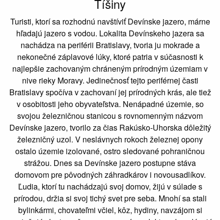
Tíšiny
Turisti, ktorí sa rozhodnú navštíviť Devínske jazero, márne
hľadajú jazero s vodou. Lokalita Devínskeho jazera sa
nachádza na periférii Bratislavy, tvoria ju mokrade a
nekonečné záplavové lúky, ktoré patria v súčasnosti k
najlepšie zachovaným chráneným prírodným územiam v
nive rieky Moravy. Jedinečnosť tejto periférnej časti
Bratislavy spočíva v zachovaní jej prírodných krás, ale tiež
v osobitosti jeho obyvateľstva. Nenápadné územie, so
svojou železničnou stanicou s rovnomenným názvom
Devínske jazero, tvorilo za čias Rakúsko-Uhorska dôležitý
železničný uzol. V neslávnych rokoch železnej opony
ostalo územie izolované, ostro sledované pohraničnou
strážou. Dnes sa Devínske jazero postupne stáva
domovom pre pôvodných záhradkárov i novousadlíkov.
Ľudia, ktorí tu nachádzajú svoj domov, žijú v súlade s
prírodou, držia si svoj tichý svet pre seba. Mnohí sa stali
bylinkármi, chovateľmi včiel, kôz, hydiny, navzájom si