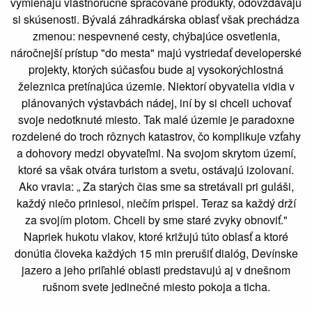
vymieňajú vlastnoručne spracované produkty, odovzdávajú
si skúsenosti. Bývalá záhradkárska oblasť však prechádza
zmenou: nespevnené cesty, chýbajúce osvetlenia,
náročnejší prístup "do mesta" majú vystriedať developerské
projekty, ktorých súčasťou bude aj vysokorýchlostná
železnica pretínajúca územie. Niektorí obyvatelia vidia v
plánovaných výstavbách nádej, iní by si chceli uchovať
svoje nedotknuté miesto. Tak malé územie je paradoxne
rozdelené do troch rôznych katastrov, čo komplikuje vzťahy
a dohovory medzi obyvateľmi. Na svojom skrytom území,
ktoré sa však otvára turistom a svetu, ostávajú izolovaní.
Ako vravia: „ Za starých čias sme sa stretávali pri guláši,
každý niečo priniesol, niečím prispel. Teraz sa každý drží
za svojím plotom. Chceli by sme staré zvyky obnoviť."
Napriek hukotu vlakov, ktoré križujú túto oblasť a ktoré
donútia človeka každých 15 min prerušiť dialóg, Devínske
jazero a jeho priľahlé oblasti predstavujú aj v dnešnom
rušnom svete jedinečné miesto pokoja a ticha.