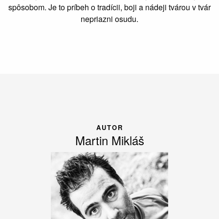
spôsobom. Je to príbeh o tradícii, boji a nádeji tvárou v tvár
nepriazni osudu.
AUTOR
Martin Mikláš