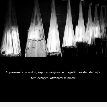
S presakujúcou vodou, šepot o nevýslovnej tragédií narastá, sfarbujúc
zem desivými ozvenami minulosti