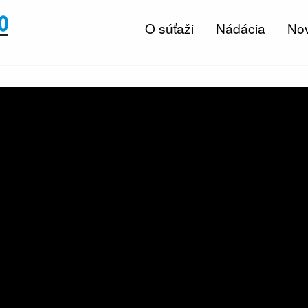
O súťaži
Nádácia
Nov