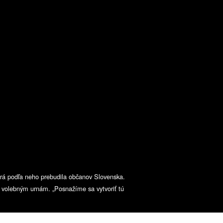
orá podľa neho prebudila občanov Slovenska.
i k volebným urnám. „Posnažíme sa vytvoriť tú