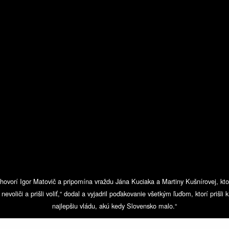
 hovorí Igor Matovič a pripomína vraždu Jána Kuciaka a Martiny Kušnírovej, kt
 nevoliči a prišli voliť,“ dodal a vyjadril poďakovanie všetkým ľuďom, ktorí prišl
najlepšiu vládu, akú kedy Slovensko malo.“