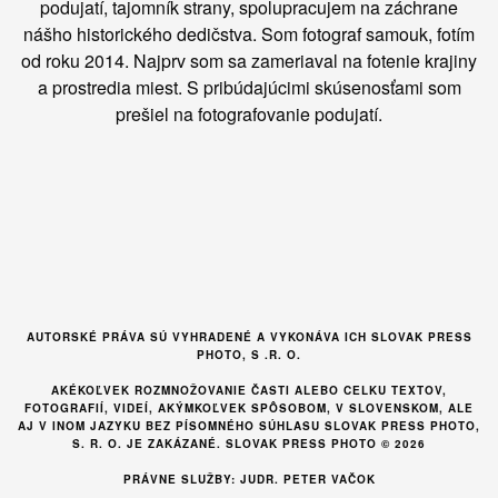
podujatí, tajomník strany, spolupracujem na záchrane
nášho historického dedičstva. Som fotograf samouk, fotím
od roku 2014. Najprv som sa zameriaval na fotenie krajiny
a prostredia miest. S pribúdajúcimi skúsenosťami som
prešiel na fotografovanie podujatí.
AUTORSKÉ PRÁVA SÚ VYHRADENÉ A VYKONÁVA ICH SLOVAK PRESS
PHOTO, S .R. O.
AKÉKOĽVEK ROZMNOŽOVANIE ČASTI ALEBO CELKU TEXTOV,
FOTOGRAFIÍ, VIDEÍ, AKÝMKOĽVEK SPÔSOBOM, V SLOVENSKOM, ALE
AJ V INOM JAZYKU BEZ PÍSOMNÉHO SÚHLASU SLOVAK PRESS PHOTO,
S. R. O. JE ZAKÁZANÉ. SLOVAK PRESS PHOTO © 2026
PRÁVNE SLUŽBY: JUDR. PETER VAČOK