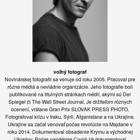
voľný fotograf
Novinárskej fotografii sa venuje od roku 2005. Pracoval pre
rôzne médiá a nevládne organizácie. Jeho fotografie boli
publikované na titulných stránkach médií, akými sú Der
Spiegel či The Wall Street Journal. Je držiteľom rôznych
ocenení, vrátane Gran Prix SLOVAK PRESS PHOTO.
Fotografoval krízu v Iraku, Sýrii, Afganistane a na Ukrajine.
Ukrajine sa začal venovať počas revolúcie na Majdane v
roku 2014. Dokumentoval obsadenie Krymu a východnej
Ukrajiny. Počas pandémie Covid-19 dokumentoval