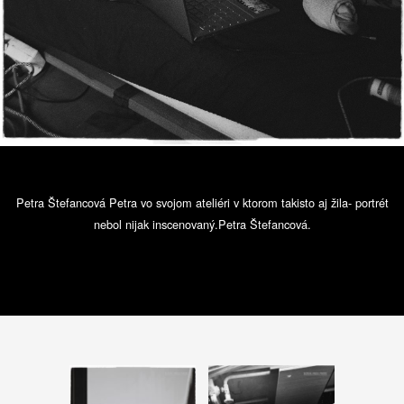
Petra Štefancová Petra vo svojom ateliéri v ktorom takisto aj žila- portrét
nebol nijak inscenovaný.Petra Štefancová.