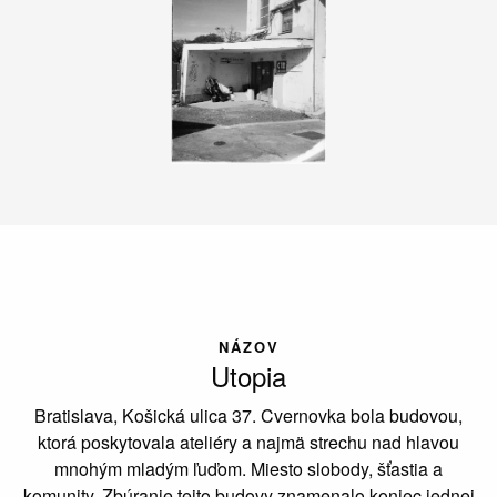
NÁZOV
Utopia
Bratislava, Košická ulica 37. Cvernovka bola budovou,
ktorá poskytovala ateliéry a najmä strechu nad hlavou
mnohým mladým ľuďom. Miesto slobody, šťastia a
komunity. Zbúranie tejto budovy znamenalo koniec jednej