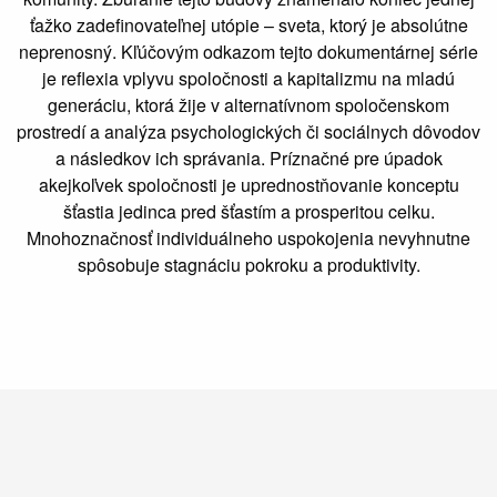
ťažko zadefinovateľnej utópie – sveta, ktorý je absolútne
neprenosný. Kľúčovým odkazom tejto dokumentárnej série
je reflexia vplyvu spoločnosti a kapitalizmu na mladú
generáciu, ktorá žije v alternatívnom spoločenskom
prostredí a analýza psychologických či sociálnych dôvodov
a následkov ich správania. Príznačné pre úpadok
akejkoľvek spoločnosti je uprednostňovanie konceptu
šťastia jedinca pred šťastím a prosperitou celku.
Mnohoznačnosť individuálneho uspokojenia nevyhnutne
spôsobuje stagnáciu pokroku a produktivity.