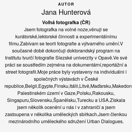
AUTOR
Jana Hunterová
Voľná fotografka (ČR)
Jsem fotografka na volné noze,věnuji se
kurátorské,lektorské činnosti a experimentálnímu
filmu.Zabívam se teorii fotografie a výtvarného umění.V
současné době dokončuji doktorandský program na
Institutu tvurčí fotografie Slezské univerzity v Opavě.Ve své
práci se soustředím zejména na dokumentární,reportážní a
street fotografii.Moje práce byly vystaveny na individuálni i
společných výstavách v České
republice,Belgii,Egypte,Finsku,Itálii,Litvě,Maďarsku,Makedon
Palestinském území v Gaze,Polsku,Rakousku,
Singapuru,Slovensku,Španělsku,Turecku a USA.Získala
jsem několik ocenění u nás i v zahraničí a jsem
zastoupena v několika uměleckých sbírkach.Jsem členkou
mezinárodního uměleckého sdružení Urban Dialogues.