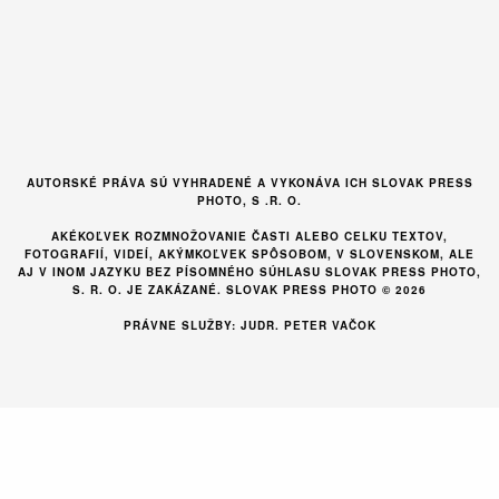
AUTORSKÉ PRÁVA SÚ VYHRADENÉ A VYKONÁVA ICH SLOVAK PRESS
PHOTO, S .R. O.
AKÉKOĽVEK ROZMNOŽOVANIE ČASTI ALEBO CELKU TEXTOV,
FOTOGRAFIÍ, VIDEÍ, AKÝMKOĽVEK SPÔSOBOM, V SLOVENSKOM, ALE
AJ V INOM JAZYKU BEZ PÍSOMNÉHO SÚHLASU SLOVAK PRESS PHOTO,
S. R. O. JE ZAKÁZANÉ. SLOVAK PRESS PHOTO © 2026
PRÁVNE SLUŽBY: JUDR. PETER VAČOK