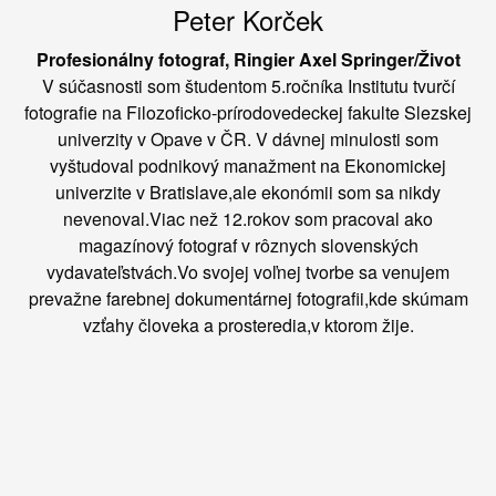
Peter Korček
Profesionálny fotograf, Ringier Axel Springer/Život
V súčasnosti som študentom 5.ročníka Institutu tvurčí
fotografie na Filozoficko-prírodovedeckej fakulte Slezskej
univerzity v Opave v ČR. V dávnej minulosti som
vyštudoval podnikový manažment na Ekonomickej
univerzite v Bratislave,ale ekonómii som sa nikdy
nevenoval.Viac než 12.rokov som pracoval ako
magazínový fotograf v rôznych slovenských
vydavateľstvách.Vo svojej voľnej tvorbe sa venujem
prevažne farebnej dokumentárnej fotografii,kde skúmam
vzťahy človeka a prosteredia,v ktorom žije.