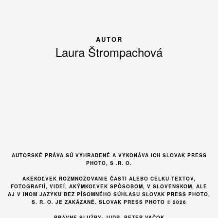
AUTOR
Laura Štrompachová
AUTORSKÉ PRÁVA SÚ VYHRADENÉ A VYKONÁVA ICH SLOVAK PRESS
PHOTO, S .R. O.
AKÉKOĽVEK ROZMNOŽOVANIE ČASTI ALEBO CELKU TEXTOV,
FOTOGRAFIÍ, VIDEÍ, AKÝMKOĽVEK SPÔSOBOM, V SLOVENSKOM, ALE
AJ V INOM JAZYKU BEZ PÍSOMNÉHO SÚHLASU SLOVAK PRESS PHOTO,
S. R. O. JE ZAKÁZANÉ. SLOVAK PRESS PHOTO © 2026
PRÁVNE SLUŽBY: JUDR. PETER VAČOK