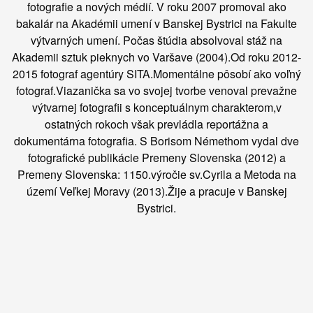
fotografie a nových médií. V roku 2007 promoval ako
bakalár na Akadémii umení v Banskej Bystrici na Fakulte
výtvarných umení. Počas štúdia absolvoval stáž na
Akademii sztuk pieknych vo Varšave (2004).Od roku 2012-
2015 fotograf agentúry SITA.Momentálne pôsobí ako voľný
fotograf.Viazanička sa vo svojej tvorbe venoval prevažne
výtvarnej fotografii s konceptuálnym charakterom,v
ostatných rokoch však prevládla reportážna a
dokumentárna fotografia. S Borisom Némethom vydal dve
fotografické publikácie Premeny Slovenska (2012) a
Premeny Slovenska: 1150.výročie sv.Cyrila a Metoda na
území Veľkej Moravy (2013).Žije a pracuje v Banskej
Bystrici.