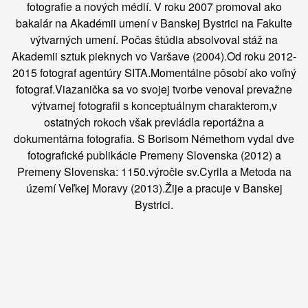
fotografie a nových médií. V roku 2007 promoval ako
bakalár na Akadémii umení v Banskej Bystrici na Fakulte
výtvarných umení. Počas štúdia absolvoval stáž na
Akademii sztuk pieknych vo Varšave (2004).Od roku 2012-
2015 fotograf agentúry SITA.Momentálne pôsobí ako voľný
fotograf.Viazanička sa vo svojej tvorbe venoval prevažne
výtvarnej fotografii s konceptuálnym charakterom,v
ostatných rokoch však prevládla reportážna a
dokumentárna fotografia. S Borisom Némethom vydal dve
fotografické publikácie Premeny Slovenska (2012) a
Premeny Slovenska: 1150.výročie sv.Cyrila a Metoda na
území Veľkej Moravy (2013).Žije a pracuje v Banskej
Bystrici.