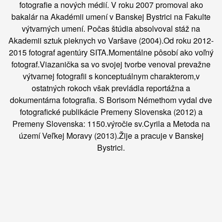
fotografie a nových médií. V roku 2007 promoval ako
bakalár na Akadémii umení v Banskej Bystrici na Fakulte
výtvarných umení. Počas štúdia absolvoval stáž na
Akademii sztuk pieknych vo Varšave (2004).Od roku 2012-
2015 fotograf agentúry SITA.Momentálne pôsobí ako voľný
fotograf.Viazanička sa vo svojej tvorbe venoval prevažne
výtvarnej fotografii s konceptuálnym charakterom,v
ostatných rokoch však prevládla reportážna a
dokumentárna fotografia. S Borisom Némethom vydal dve
fotografické publikácie Premeny Slovenska (2012) a
Premeny Slovenska: 1150.výročie sv.Cyrila a Metoda na
území Veľkej Moravy (2013).Žije a pracuje v Banskej
Bystrici.