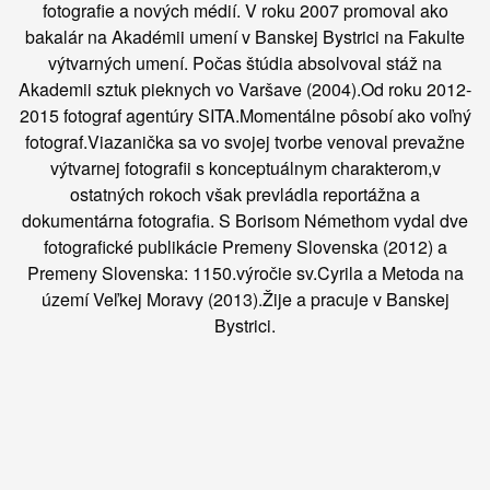
fotografie a nových médií. V roku 2007 promoval ako
bakalár na Akadémii umení v Banskej Bystrici na Fakulte
výtvarných umení. Počas štúdia absolvoval stáž na
Akademii sztuk pieknych vo Varšave (2004).Od roku 2012-
2015 fotograf agentúry SITA.Momentálne pôsobí ako voľný
fotograf.Viazanička sa vo svojej tvorbe venoval prevažne
výtvarnej fotografii s konceptuálnym charakterom,v
ostatných rokoch však prevládla reportážna a
dokumentárna fotografia. S Borisom Némethom vydal dve
fotografické publikácie Premeny Slovenska (2012) a
Premeny Slovenska: 1150.výročie sv.Cyrila a Metoda na
území Veľkej Moravy (2013).Žije a pracuje v Banskej
Bystrici.