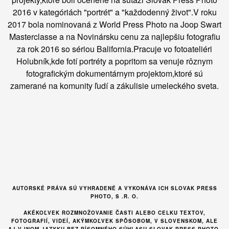
2016 v kategóriách "portrét" a "každodenný život".V roku
2017 bola nominovaná z World Press Photo na Joop Swart
Masterclasse a na Novinársku cenu za najlepšiu fotografiu
za rok 2016 so sériou Balifornia.Pracuje vo fotoateliéri
Holubník,kde fotí portréty a popritom sa venuje rôznym
fotografickým dokumentárnym projektom,ktoré sú
zamerané na komunity ľudí a zákulisie umeleckého sveta.
AUTORSKÉ PRÁVA SÚ VYHRADENÉ A VYKONÁVA ICH SLOVAK PRESS
PHOTO, S .R. O.
AKÉKOĽVEK ROZMNOŽOVANIE ČASTI ALEBO CELKU TEXTOV,
FOTOGRAFIÍ, VIDEÍ, AKÝMKOĽVEK SPÔSOBOM, V SLOVENSKOM, ALE