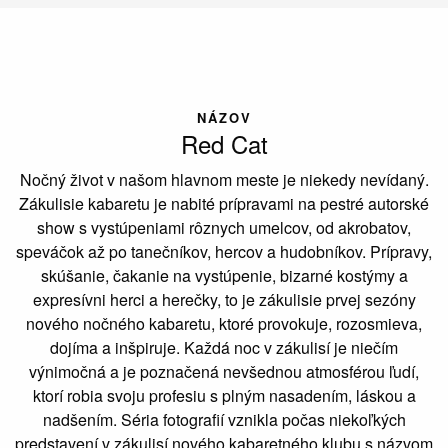
NÁZOV
Red Cat
Nočný život v našom hlavnom meste je niekedy nevídaný.
Zákulisie kabaretu je nabité prípravami na pestré autorské
show s vystúpeniami rôznych umelcov, od akrobatov,
speváčok až po tanečníkov, hercov a hudobníkov. Prípravy,
skúšanie, čakanie na vystúpenie, bizarné kostýmy a
expresívni herci a herečky, to je zákulisie prvej sezóny
nového nočného kabaretu, ktoré provokuje, rozosmieva,
dojíma a inšpiruje. Každá noc v zákulisí je niečím
výnimočná a je poznačená nevšednou atmosférou ľudí,
ktorí robia svoju profesiu s plným nasadením, láskou a
nadšením. Séria fotografií vznikla počas niekoľkých
predstavení v zákulisí nového kabaretného klubu s názvom