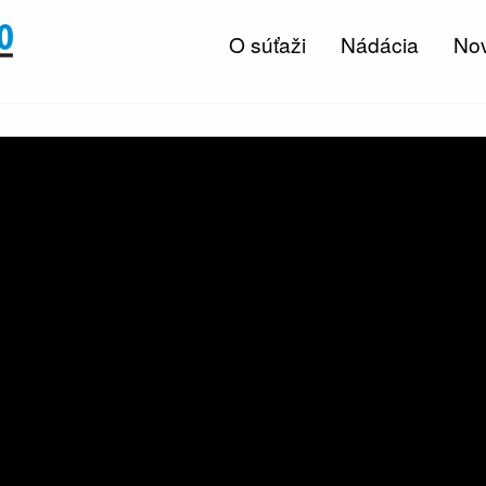
O súťaži
Nádácia
Nov