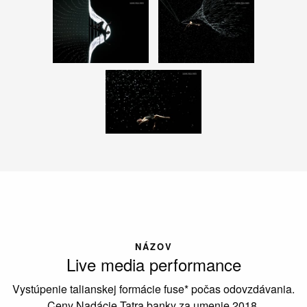
NÁZOV
Live media performance
Vystúpenie talianskej formácie fuse* počas odovzdávania.
Ceny Nadácie Tatra banky za umenie 2018.